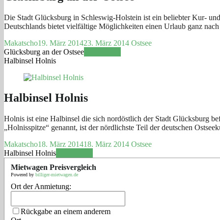
Die Stadt Glücksburg in Schleswig-Holstein ist ein beliebter Kur- un
Deutschlands bietet vielfältige Möglichkeiten einen Urlaub ganz na
Makatscho
19. März 2014
23. März 2014
Ostsee
Glücksburg an der Ostsee
Weiterlesen
Halbinsel Holnis
Halbinsel Holnis
Holnis ist eine Halbinsel die sich nordöstlich der Stadt Glücksburg b
„Holnisspitze“ genannt, ist der nördlichste Teil der deutschen Ostsee
Makatscho
18. März 2014
18. März 2014
Ostsee
Halbinsel Holnis
Weiterlesen
Mietwagen Preisvergleich
Powered by
billiger-mietwagen.de
Ort der Anmietung:
Rückgabe an einem anderem